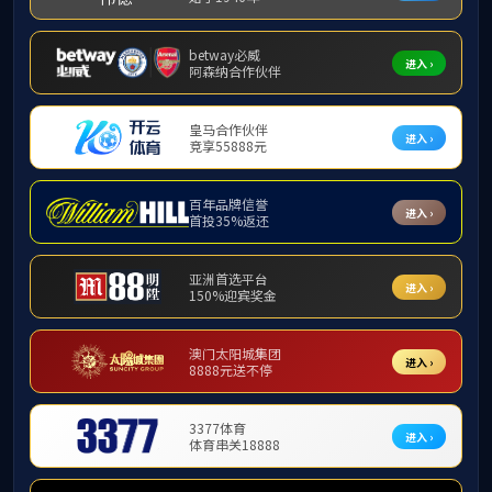
师德涵养
当前位
党群工作
置：
首页
->
->
党群工作
师德涵
养
理论学习
“弘扬教育家精神”系列访谈五：李密：用生命影响生命的教育
2026-01-19
组织建设
“弘扬教育家精神”系列访谈四：陈历荣：厚积而薄发
2025-10-30
师德涵养
“弘扬教育家精神”系列访谈三：王一民：师者仁心，以“真善”铸魂育人
2025-07-09
“弘扬教育家精神”系列访谈之二：陈治安：求索·求真——追求卓越、不断进取
2025-07-01
党员学习教育
“弘扬教育家精神”系列访谈之一：李力：一个教育者的育“人”之梦
2025-05-12
纪委工作