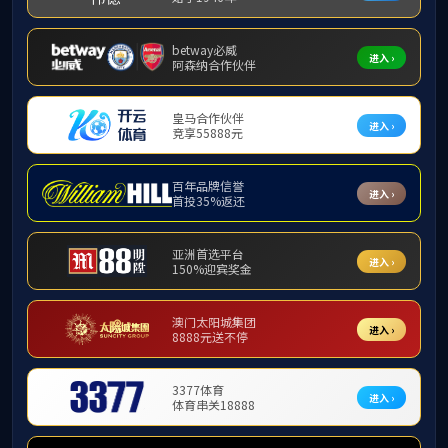
公司新闻
当前位
首页
置：
首页
->
->
公司新闻
正文
公司新闻
bifa必发成功举办
党建工作
中华学术外译项
目系列活动
通知公告
作者：王博畅
编辑：蒲丹青
审核：严怡
学术看板
阅读次数：
次
日期：2026年03月31
日
培训中心