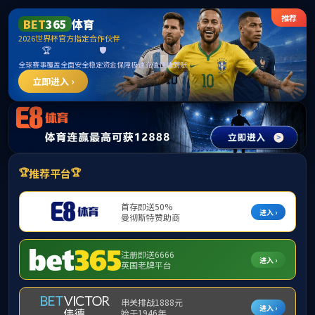
bifa·必发(中国区)唯一官方网站
English
日本語
Français
Deutsch
한국어
公
团
党
团
人
科
国
员
社
信
校
学
学
司
队
群
队
才
学
际
工
会
息
庆
术
术
首
概
队
工
建
培
研
合
工
服
公
专
会
期