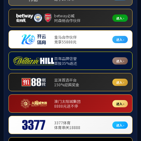
页
况
伍
作
设
养
究
作
作
务
开
栏
议
刊
当前位
首页
学术看板
置：
首页
->
学术看
->
板
正文
公司新闻
党建工作
bifa必发博士研究
生学科综合考试
通知公告
暨开题报告会（4
月1日）
学术看板