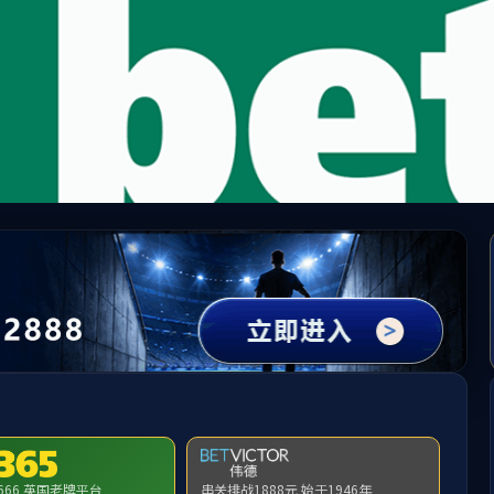
建设
人才培养
科学研究
国际合作
员工工作
社
设
博士点建设
作者：
编辑：
审核：
阅读次数：
次