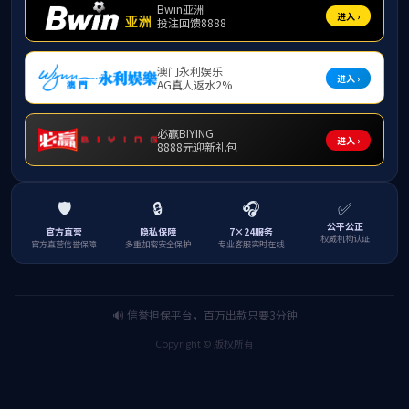
历任教授-副教授
Professor Du’s
Expertise:
Shihong Du
is a
professor of Philosophy
of Language and PhD
student supervisor at
College of International