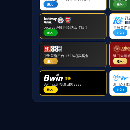
辅导员
客座教授名单
管理服务人员
(
按姓氏拼音排序
)
海外兼职教授
姓名
集团
外籍教师
常晨光
中山大学
历任教授-副教授
陈新仁
南京大学
程朝翔
北京大学
封宗信
清华大学
顾正伟
重庆声光
限公司