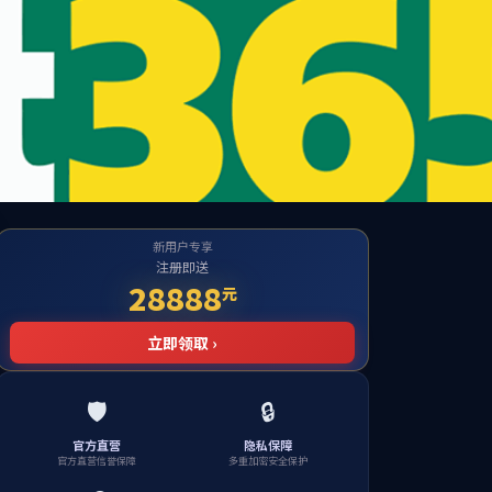
English
日本語
Français
Deutsch
한국어
会服务
信息公开
校庆专栏
学术会议
学术期刊
->
->
->
当前位置：
首页
团队队伍
历任教授-副教授
正文
日期：2015年11月24日