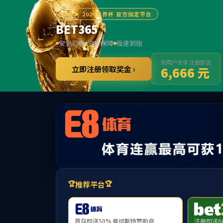
首页
公司概况
团队队伍
党群工作
团队
历任教授-副教授
团队队伍
专任教师