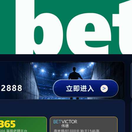
bifa·必发(中国区)唯一官方网站
建设
人才培养
科学研究
国际合作
员工工作
社
客座教授
作者：
编辑：
审核：
阅读次数：
次