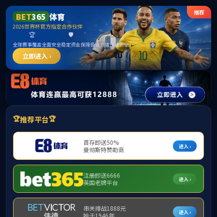
bifa·必发(中国区)唯一官方网站
English
日本語
Français
Deutsch
한국어
公
团
党
团
人
科
国
员
社
信
校
学
学
司
队
群
队
才
学
际
工
会
息
庆
术
术
首
概
队
工
建
培
研
合
工
服
公
专
会
期
页
况
伍
作
设
养
究
作
作
务
开
栏
议
刊