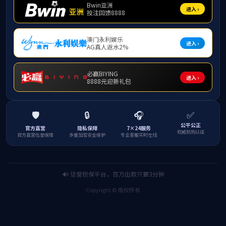
蒋宇红
，女，汉族，
历任教授-副教授
籍贯重庆市江北区。
中共党员。英国剑桥
大学博士（
Ph.D.
）、
bifa必发教授、博士研
究生导师、博士后合
作导师、国内访问学
者导师、重庆市社会
科学专家库专家、重
庆市学术技术带头人
后备人选、外语教育
研究所所长、重庆市