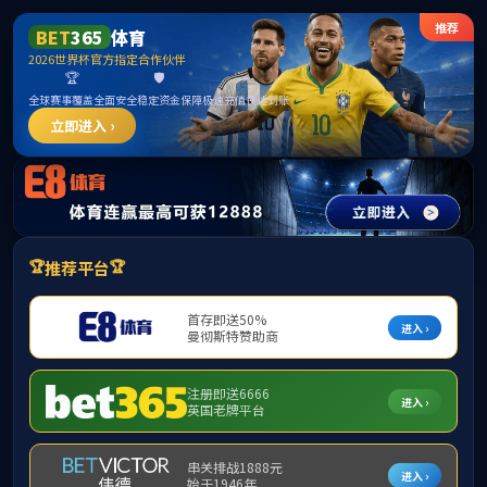
bifa·必发(中国区)唯一官方网站
English
日本語
Français
Deutsch
한국어
公
团
党
团
人
科
国
员
社
信
校
学
学
司
队
群
队
才
学
际
工
会
息
庆
术
术
首
概
队
工
建
培
研
合
工
服
公
专
会
期
页
况
伍
作
设
养
究
作
作
务
开
栏
议
刊