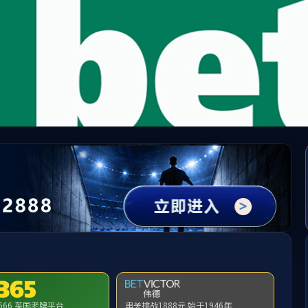
bifa·必发(中国区)唯一官方网站
建设
人才培养
科学研究
国际合作
员工工作
社
王宏
作者：
编辑：bifa必发
审核：
阅读次数：