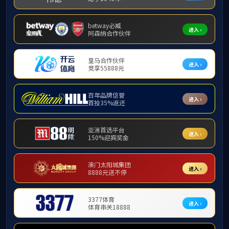
党务公开
当前位
信息公开
置：
首页
->
->
信息公开
党务公
->
开
正文
党务公开
信息公开
中共bifa必发委员
会关于2025年 秋
季学期确定入党
积极分子的公示
作者：王秋菊
编辑：蒲丹青
审核：严怡
阅读次数：
次