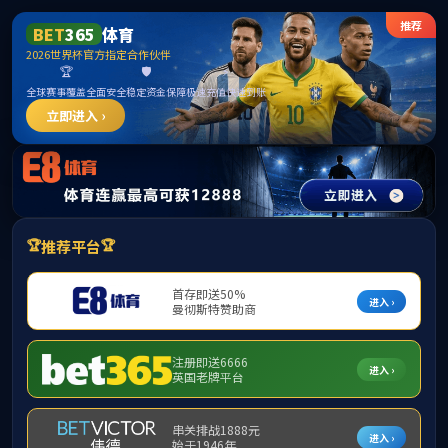
bifa·必发(中国区)唯一官方网站
English
日本語
Français
Deutsch
한국어
公
团
党
团
人
科
国
员
社
信
校
学
学
司
队
群
队
才
学
际
工
会
息
庆
术
术
首
概
队
工
建
培
研
合
工
服
公
专
会
期
页
况
伍
作
设
养
究
作
作
务
开
栏
议
刊