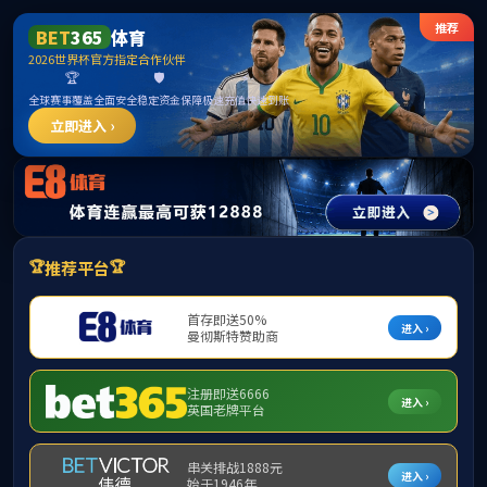
bifa·必发(中国区)唯一官方网站
English
日本語
Français
Deutsch
한국어
公
团
党
团
人
科
国
员
社
信
校
学
学
司
队
群
队
才
学
际
工
会
息
庆
术
术
首
概
队
工
建
培
研
合
工
服
公
专
会
期
页
况
伍
作
设
养
究
作
作
务
开
栏
议
刊