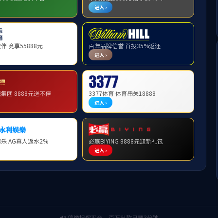
宇、文旭、杨畅、温昌瑞、付正玲、徐莹、何武、晏清皓、伍小
晴、申劲松、马明英、邓宝石、王贵彬、罗舒曼
但巍、罗畅、蒋珂、周玉佳、王颖、樊国欣、
李长庆
地址：重庆市北碚区天生路2号 bifa必发 bifa必发
电话/传真：023-68252315