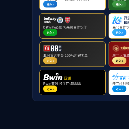
信息公开
公假：
贺蓉、黄
病假：
夏云、易
事假：
潘康明、