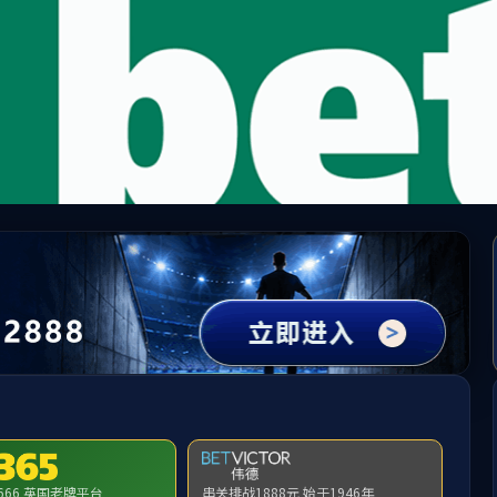
bifa·必发(中国区)唯一官方网站
建设
人才培养
科学研究
国际合作
员工工作
社
2026年3月6号教职工
作者：李果
编辑：蒲丹青
审核：严怡
阅读次数