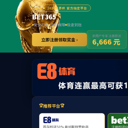
首页
公司概况
团队队伍
党群工作
团队
信息公开
信息公开
党务公开