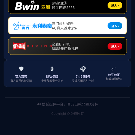
博士研究生
刘
刘
李
晏
李
廉
张
罗
肖
照
晓
华
清
素
张
志
全日制硕士
茜
祎
惠
春
兵
皓
琴
军
秀
教育硕士
和
何
王
赵
索
张
杨
马
席
高师硕士
耀
远
惠
耿
绪
敏
旭
艳
楠
荣
秀
静
林
香
翻译硕士
丁
李
向
付
杨
罗
旷
李
同等学历硕士
芳
孝
大
正
毅
载
战
茹
芳
英
军
玲
隆
兵
本科员工
专科员工
培训班员工