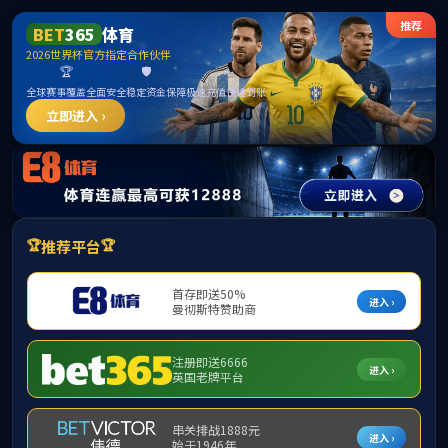
bifa·必发(中国区)唯一官方网站
English
日本語
Français
Deutsch
한국어
公
团
党
团
人
科
国
员
社
信
校
学
学
司
队
群
队
才
学
际
工
会
息
庆
术
术
首
概
队
工
建
培
研
合
工
服
公
专
会
期
页
况
伍
作
设
养
究
作
作
务
开
栏
议
刊