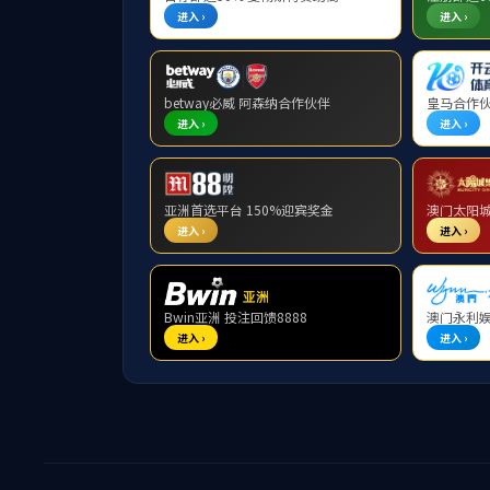
辅导员
管理服务人员
序号
海外兼职教授
1
ЛанеЛияСеме
2
КолпаковВла
外籍教师
3
РухловИгорь
历任教授-副教授
4
КовригинГеор
5
СенкальЛюдм
6
ЧегодаеваЛю
7
ЛуканинаТать
8
И.А.Курев
9
Н.К.Апраев