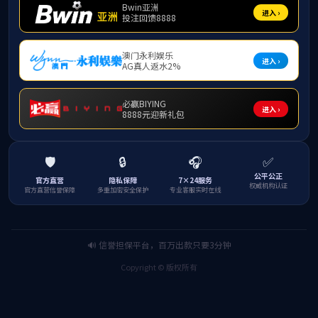
详情请稍后
历任教授-副教授
地址：重庆市北碚区天生路2号 bifa必发
bifa必发
电话/传真：023-68252315