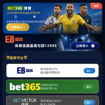
bifa·必发(中国区)唯一官方网站
English
日本語
Français
Deutsch
한국어
公
团
党
团
人
科
国
员
社
信
校
学
学
司
队
群
队
才
学
际
工
会
息
庆
术
术
首
概
队
工
建
培
研
合
工
服
公
专
会
期
页
况
伍
作
设
养
究
作
作
务
开
栏
议
刊