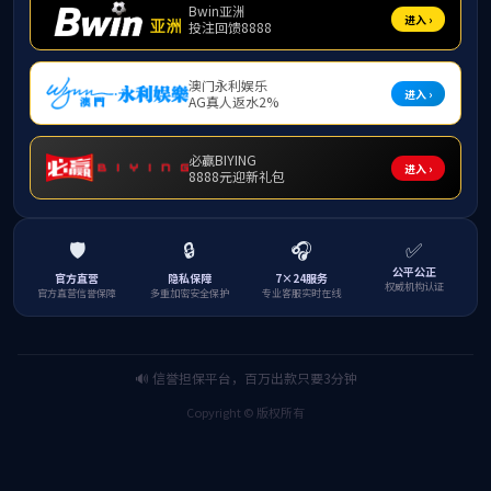
历任教授-副教授