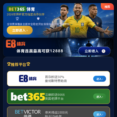
bifa·必发(中国区)唯一官方网站
English
日本語
Français
Deutsch
한국어
公
团
党
团
人
科
国
员
社
信
校
学
学
司
队
群
队
才
学
际
工
会
息
庆
术
术
首
概
队
工
建
培
研
合
工
服
公
专
会
期
页
况
伍
作
设
养
究
作
作
务
开
栏
议
刊